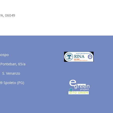
5/A, 06049
nospo
 Pontebari, 65/a
. S. Venanzo
9 Spoleto (PG)